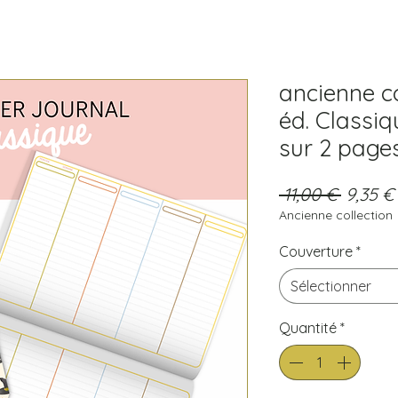
ancienne co
éd. Classi
sur 2 pages
Prix
 11,00 € 
9,35 €
Ancienne collection
origina
Couverture
*
Sélectionner
Quantité
*