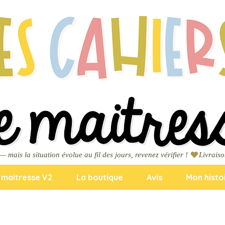
ais la situation évolue au fil des jours, revenez vérifier ! 
a maitresse V2
La boutique
Avis
Mon histo