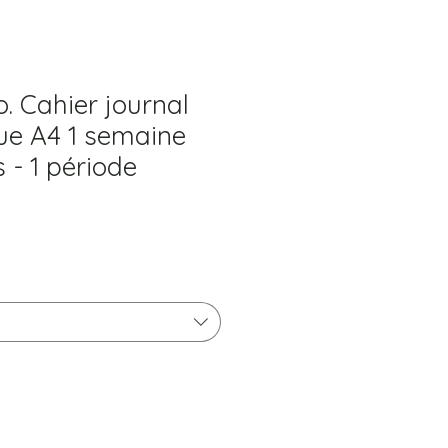
. Cahier journal
que A4 1 semaine
 - 1 période
Prix
l
promotionnel