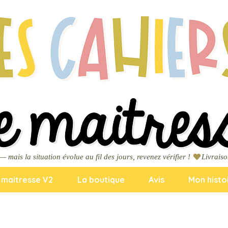
ais la situation évolue au fil des jours, revenez vérifier ! 
a maitresse V2
La boutique
Avis
Mon histo