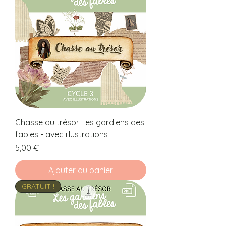
Chasse au trésor Les gardiens des
fables - avec illustrations
Prix
5,00 €
Ajouter au panier
GRATUIT !