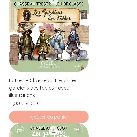
Lot jeu + Chasse au trésor Les
gardiens des fables - avec
illustrations
Prix original
Prix promotionnel
11,00 €
8,00 €
Ajouter au panier