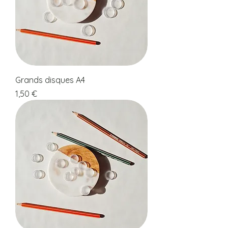
Grands disques A4
Prix
1,50 €