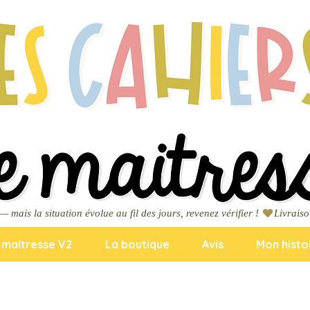
ais la situation évolue au fil des jours, revenez vérifier ! 
a maitresse V2
La boutique
Avis
Mon histo