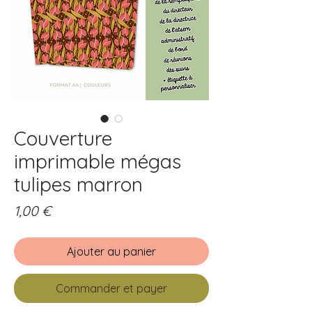
Couverture
imprimable mégas
tulipes marron
Prix
1,00 €
Ajouter au panier
Commander et payer