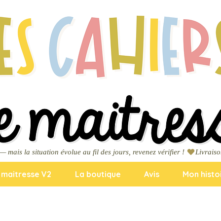
ais la situation évolue au fil des jours, revenez vérifier ! 
a maitresse V2
La boutique
Avis
Mon histo