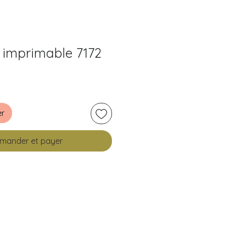
 imprimable 7172
er
ander et payer